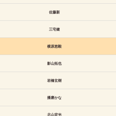
佐藤新
三宅健
横原悠毅
影山拓也
岩橋玄樹
播磨かな
北山宏光