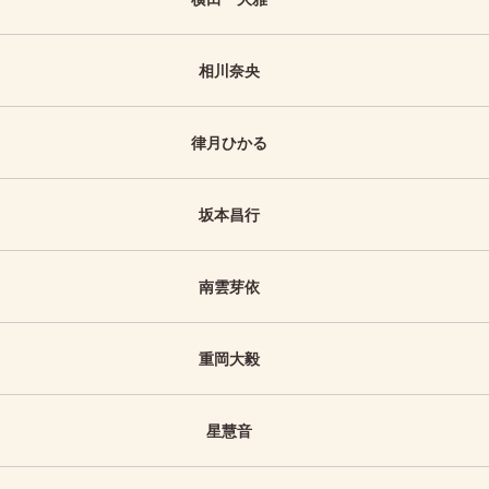
相川奈央
律月ひかる
坂本昌行
南雲芽依
重岡大毅
星慧音