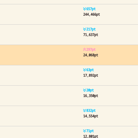
657pt
244,466pt
217pt
71,637pt
297pt
24,068pt
63pt
17,892pt
20pt
16,350pt
832pt
14,554pt
71pt
12,801pt