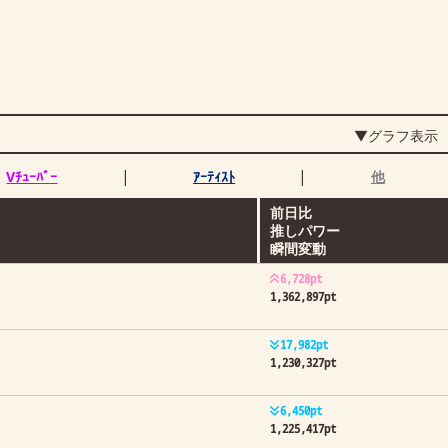
▼グラフ表示
|
|
Vﾁｭｰﾊﾞｰ
ｱｰﾃｨｽﾄ
他
前日比
推しパワー
瞬間変動
6,728pt
1,362,897pt
17,982pt
1,230,327pt
6,450pt
1,225,417pt