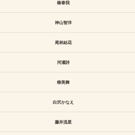
椿泰我
神山智洋
尾林結花
河瀬詩
柳美舞
白沢かなえ
藤井流星