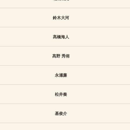
鈴木大河
髙橋海人
髙野 秀侑
永瀬廉
松井奏
基俊介