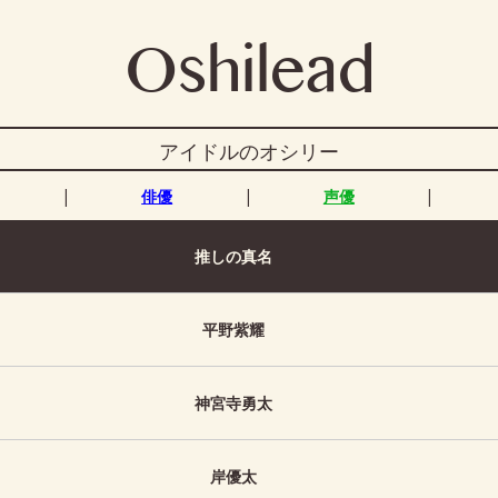
Oshilead
アイドルのオシリー
|
|
|
俳優
声優
推しの真名
平野紫耀
神宮寺勇太
岸優太