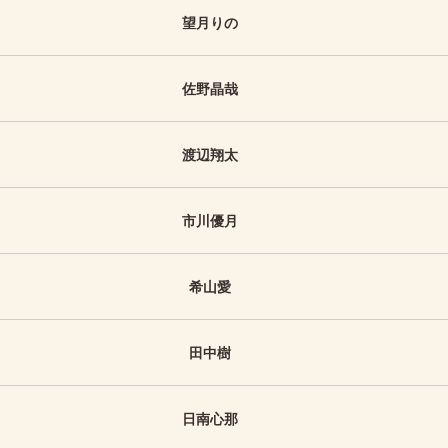
望月りの
佐野晶哉
渡辺翔太
市川優月
希山愛
田中樹
日南心那