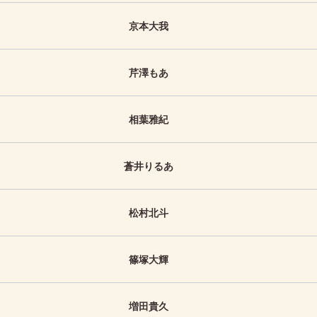
京本大我
芹澤もあ
相葉雅紀
蒼井りるあ
松村北斗
篠塚大輝
増田貴久