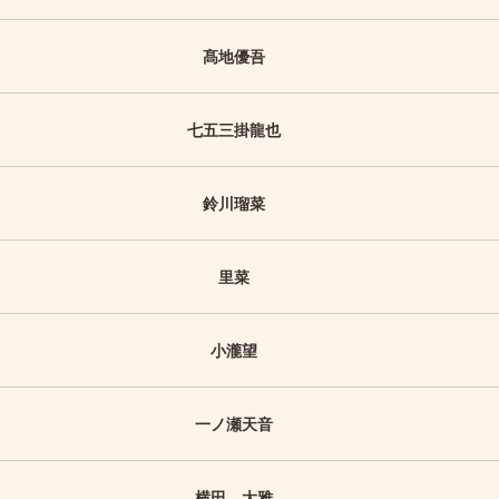
髙地優吾
七五三掛龍也
鈴川瑠菜
里菜
小瀧望
一ノ瀬天音
横田 大雅