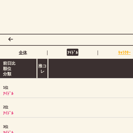
|
|
全体
ｱｲﾄﾞﾙ
ｷｬﾗｸﾀｰ
前日比
推コ
順位
レ
分類
1位
ｱｲﾄﾞﾙ
2位
ｱｲﾄﾞﾙ
3位
ｱｲﾄﾞﾙ