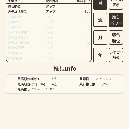
実績タイプ
次の目標
達成まで
日
表示
総合順位
アップ
3
pt
カテゴリ順位
アップ
3
pt
推し
1,000pt
1ヶ月
-
日
週
5,000pt
1ヶ月
-
日
パワー
10,000pt
1ヶ月
-
日
カテゴリ10位
1ヶ月
-
日
総合
月
カテゴリ5位
1ヶ月
-
日
順位
カテゴリ1位
1ヶ月
-
日
総合10位
1ヶ月
-
日
カテゴリ
総合5位
1ヶ月
-
日
年
順位
総合1位
1ヶ月
-
日
推しInfo
最高順位(総合)
4位
登録日
2021.07.12
最高順位(アイドル)
4位
累計推し数
33,266
pt
最高推しパワー
1,307pt