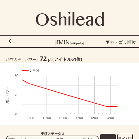
Oshilead
JIMIN
▼カテゴリ順位
[Wikipedia]
72
(アイドル
61
位)
現在の推しパワー：
pt
JIMIN
80
推しパワー
75
70
8:00
12:00
16:00
20:00
0:00
4:00
実績ステータス
ライバル