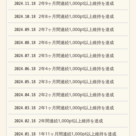
2024.11.18
2年9ヶ月間連続1,000pt以上維持を達成
2024.10.18
2年8ヶ月間連続1,000pt以上維持を達成
2024.09.18
2年7ヶ月間連続1,000pt以上維持を達成
2024.08.18
2年6ヶ月間連続1,000pt以上維持を達成
2024.07.18
2年5ヶ月間連続1,000pt以上維持を達成
2024.06.18
2年4ヶ月間連続1,000pt以上維持を達成
2024.05.18
2年3ヶ月間連続1,000pt以上維持を達成
2024.04.18
2年2ヶ月間連続1,000pt以上維持を達成
2024.03.18
2年1ヶ月間連続1,000pt以上維持を達成
2024.02.18
2年間連続1,000pt以上維持を達成
2024.01.18
1年11ヶ月間連続1,000pt以上維持を達成