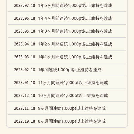
2023.07.18
1年5ヶ月間連続1,000pt以上維持を達成
2023.06.18
1年4ヶ月間連続1,000pt以上維持を達成
2023.05.18
1年3ヶ月間連続1,000pt以上維持を達成
2023.04.18
1年2ヶ月間連続1,000pt以上維持を達成
2023.03.18
1年1ヶ月間連続1,000pt以上維持を達成
2023.02.18
1年間連続1,000pt以上維持を達成
2023.01.18
11ヶ月間連続1,000pt以上維持を達成
2022.12.18
10ヶ月間連続1,000pt以上維持を達成
2022.11.18
9ヶ月間連続1,000pt以上維持を達成
2022.10.18
8ヶ月間連続1,000pt以上維持を達成