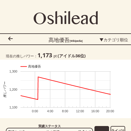
Oshilead
髙地優吾
▼カテゴリ順位
[Wikipedia]
1,173
(アイドル
36
位)
現在の推しパワー：
pt
髙地優吾
1,300
推しパワー
1,200
1,100
0:00
4:00
8:00
12:00
16:00
20:00
実績ステータス
ライバル