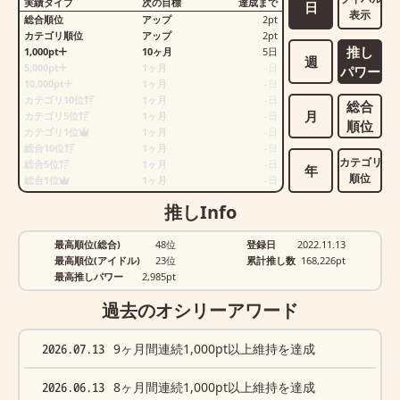
実績タイプ
次の目標
達成まで
日
表示
総合順位
アップ
2
pt
カテゴリ順位
アップ
2
pt
推し
1,000pt
10ヶ月
5
日
週
5,000pt
1ヶ月
-
日
パワー
10,000pt
1ヶ月
-
日
カテゴリ10位
1ヶ月
-
日
総合
月
カテゴリ5位
1ヶ月
-
日
順位
カテゴリ1位
1ヶ月
-
日
総合10位
1ヶ月
-
日
カテゴリ
総合5位
1ヶ月
-
日
年
順位
総合1位
1ヶ月
-
日
推しInfo
最高順位(総合)
48位
登録日
2022.11.13
最高順位(アイドル)
23位
累計推し数
168,226
pt
最高推しパワー
2,985pt
過去のオシリーアワード
2026.07.13
9ヶ月間連続1,000pt以上維持を達成
2026.06.13
8ヶ月間連続1,000pt以上維持を達成