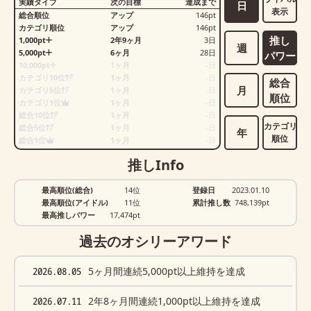
実績タイプ
次の目標
達成まで
日
表示
総合順位
アップ
146
pt
カテゴリ順位
アップ
146
pt
推し
1,000pt
2年9ヶ月
3
日
週
5,000pt
6ヶ月
28
日
パワー
10,000pt
1ヶ月
-
日
カテゴリ10位
1ヶ月
-
日
総合
月
カテゴリ5位
1ヶ月
-
日
順位
カテゴリ1位
1ヶ月
-
日
総合10位
1ヶ月
-
日
カテゴリ
総合5位
1ヶ月
-
日
年
順位
総合1位
1ヶ月
-
日
推しInfo
最高順位(総合)
14位
登録日
2023.01.10
最高順位(アイドル)
11位
累計推し数
748,139
pt
最高推しパワー
17,474pt
過去のオシリーアワード
2026.08.05
5ヶ月間連続5,000pt以上維持を達成
2026.07.11
2年8ヶ月間連続1,000pt以上維持を達成