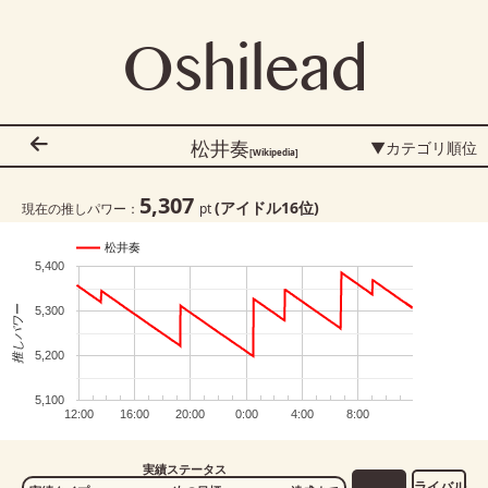
Oshilead
松井奏
▼カテゴリ順位
[Wikipedia]
5,307
(アイドル
16
位)
現在の推しパワー：
pt
松井奏
5,400
推しパワー
5,300
5,200
5,100
12:00
16:00
20:00
0:00
4:00
8:00
実績ステータス
ライバル