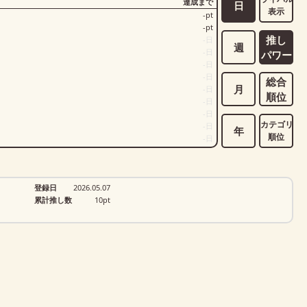
達成まで
日
表示
-
pt
-
pt
推し
-
日
週
-
日
パワー
-
日
-
日
総合
月
-
日
順位
-
日
-
日
カテゴリ
-
日
年
順位
-
日
登録日
2026.05.07
累計推し数
10
pt