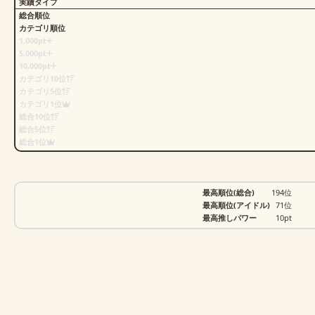
実績タイプ
総合順位
カテゴリ順位
1,000pt
5,000pt
10,000pt
カテゴリ10位
カテゴリ5位
カテゴリ1位
総合10位
総合5位
総合1位
最高順位(総合)
194位
最高順位(アイドル)
71位
最高推しパワー
10pt