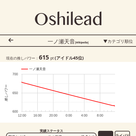
Oshilead
一ノ瀬天音
▼カテゴリ順位
[Wikipedia]
615
(アイドル
45
位)
現在の推しパワー：
pt
一ノ瀬天音
700
推しパワー
650
600
12:00
16:00
20:00
0:00
4:00
8:00
実績ステータス
ライバル