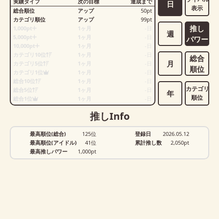
実績タイプ
次の目標
達成まで
日
表示
総合順位
アップ
50
pt
カテゴリ順位
アップ
99
pt
推し
1,000pt
1ヶ月
-
日
週
5,000pt
1ヶ月
-
日
パワー
10,000pt
1ヶ月
-
日
カテゴリ10位
1ヶ月
-
日
総合
月
カテゴリ5位
1ヶ月
-
日
順位
カテゴリ1位
1ヶ月
-
日
総合10位
1ヶ月
-
日
カテゴリ
総合5位
1ヶ月
-
日
年
順位
総合1位
1ヶ月
-
日
推しInfo
最高順位(総合)
125位
登録日
2026.05.12
最高順位(アイドル)
41位
累計推し数
2,050
pt
最高推しパワー
1,000pt