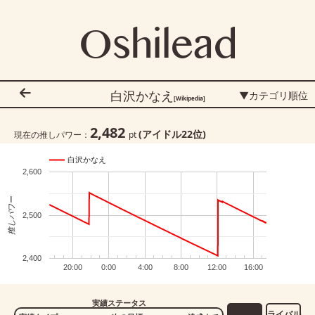
Oshilead
白沢かなえ
▼カテゴリ順位
[Wikipedia]
2,482
(アイドル
22
位)
現在の推しパワー：
pt
白沢かなえ
2,600
推しパワー
2,500
2,400
20:00
0:00
4:00
8:00
12:00
16:00
実績ステータス
ライバル