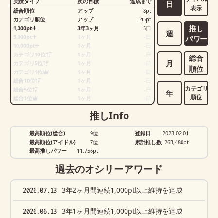
実績タイプ
次の目標
達成まで
日
表示
総合順位
アップ
8
pt
カテゴリ順位
アップ
145
pt
推し
1,000pt
3年3ヶ月
5
日
週
5,000pt
1ヶ月
-
日
パワー
10,000pt
1ヶ月
-
日
カテゴリ10位
1ヶ月
-
日
総合
月
カテゴリ5位
1ヶ月
-
日
順位
カテゴリ1位
1ヶ月
-
日
総合10位
1ヶ月
-
日
カテゴリ
総合5位
1ヶ月
-
日
年
順位
総合1位
1ヶ月
-
日
推しInfo
最高順位(総合)
9位
登録日
2023.02.01
最高順位(アイドル)
7位
累計推し数
263,480
pt
最高推しパワー
11,756pt
過去のオシリーアワード
2026.07.13
3年2ヶ月間連続1,000pt以上維持を達成
2026.06.13
3年1ヶ月間連続1,000pt以上維持を達成