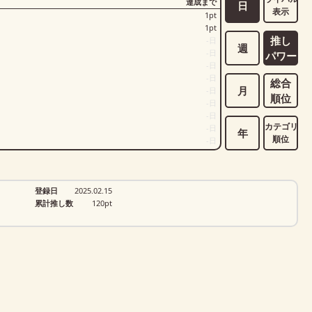
達成まで
日
表示
1
pt
1
pt
推し
-
日
週
-
日
パワー
-
日
-
日
総合
月
-
日
順位
-
日
-
日
カテゴリ
-
日
年
順位
-
日
登録日
2025.02.15
累計推し数
120
pt