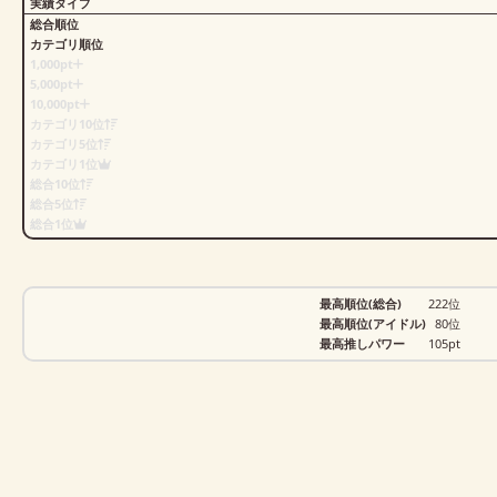
実績タイプ
総合順位
カテゴリ順位
1,000pt
5,000pt
10,000pt
カテゴリ10位
カテゴリ5位
カテゴリ1位
総合10位
総合5位
総合1位
最高順位(総合)
222位
最高順位(アイドル)
80位
最高推しパワー
105pt