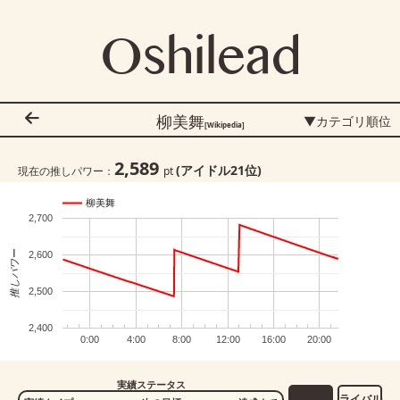
Oshilead
柳美舞
▼カテゴリ順位
[Wikipedia]
2,589
(アイドル
21
位)
現在の推しパワー：
pt
柳美舞
2,700
推しパワー
2,600
2,500
2,400
0:00
4:00
8:00
12:00
16:00
20:00
実績ステータス
ライバル