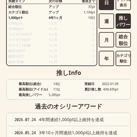
実績タイプ
次の目標
達成まで
日
表示
総合順位
アップ
37
pt
カテゴリ順位
アップ
1,104
pt
推し
1,000pt
4年1ヶ月
19
日
週
5,000pt
1ヶ月
-
日
パワー
10,000pt
1ヶ月
-
日
カテゴリ10位
1ヶ月
-
日
総合
月
カテゴリ5位
1ヶ月
-
日
順位
カテゴリ1位
1ヶ月
-
日
総合10位
1ヶ月
-
日
カテゴリ
総合5位
1ヶ月
-
日
年
順位
総合1位
1ヶ月
-
日
推しInfo
最高順位(総合)
14位
登録日
2022.01.09
最高順位(アイドル)
11位
累計推し数
439,435
pt
最高推しパワー
5,285pt
過去のオシリーアワード
2026.07.24
4年間連続1,000pt以上維持を達成
2026.05.24
3年10ヶ月間連続1,000pt以上維持を達成