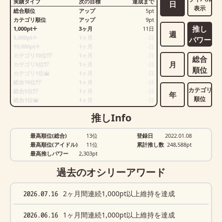
実績タイプ
次の目標
達成まで
日
表示
総合順位
アップ
5
pt
カテゴリ順位
アップ
9
pt
推し
1,000pt
3ヶ月
11
日
週
5,000pt
1ヶ月
-
日
パワー
10,000pt
1ヶ月
-
日
カテゴリ10位
1ヶ月
-
日
総合
月
カテゴリ5位
1ヶ月
-
日
順位
カテゴリ1位
1ヶ月
-
日
総合10位
1ヶ月
-
日
カテゴリ
総合5位
1ヶ月
-
日
年
順位
総合1位
1ヶ月
-
日
推しInfo
最高順位(総合)
13位
登録日
2022.01.08
最高順位(アイドル)
11位
累計推し数
248,588
pt
最高推しパワー
2,303pt
過去のオシリーアワード
2026.07.16
2ヶ月間連続1,000pt以上維持を達成
2026.06.16
1ヶ月間連続1,000pt以上維持を達成