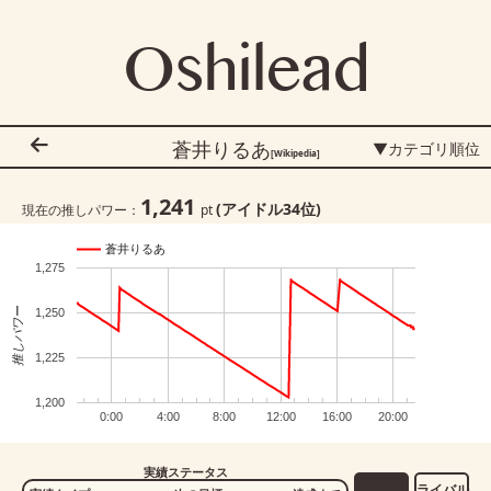
Oshilead
蒼井りるあ
▼カテゴリ順位
[Wikipedia]
1,241
(アイドル
34
位)
現在の推しパワー：
pt
蒼井りるあ
1,275
推しパワー
1,250
1,225
1,200
0:00
4:00
8:00
12:00
16:00
20:00
実績ステータス
ライバル