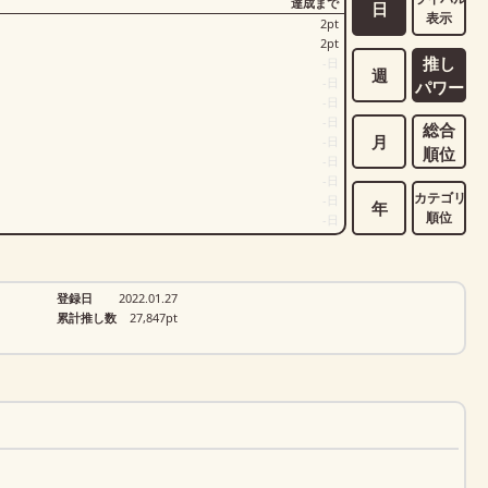
達成まで
日
表示
2
pt
2
pt
推し
-
日
週
-
日
パワー
-
日
-
日
総合
月
-
日
順位
-
日
-
日
カテゴリ
-
日
年
順位
-
日
登録日
2022.01.27
累計推し数
27,847
pt