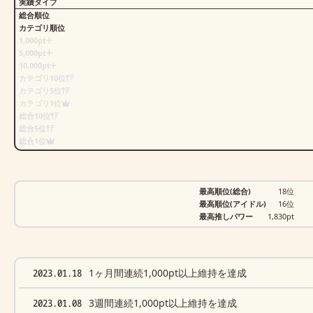
実績タイプ
総合順位
カテゴリ順位
1,000pt
5,000pt
10,000pt
カテゴリ10位
カテゴリ5位
カテゴリ1位
総合10位
総合5位
総合1位
最高順位(総合)
18位
最高順位(アイドル)
16位
最高推しパワー
1,830pt
2023.01.18
1ヶ月間連続1,000pt以上維持を達成
2023.01.08
3週間連続1,000pt以上維持を達成