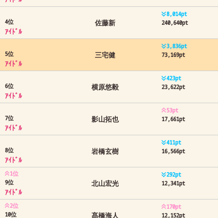
8,015pt
4位
佐藤新
240,639pt
ｱｲﾄﾞﾙ
3,836pt
5位
三宅健
73,169pt
ｱｲﾄﾞﾙ
423pt
6位
横原悠毅
23,622pt
ｱｲﾄﾞﾙ
53pt
7位
影山拓也
17,661pt
ｱｲﾄﾞﾙ
411pt
8位
岩橋玄樹
16,566pt
ｱｲﾄﾞﾙ
1位
292pt
9位
北山宏光
12,341pt
ｱｲﾄﾞﾙ
2位
170pt
10位
髙橋海人
12,152pt