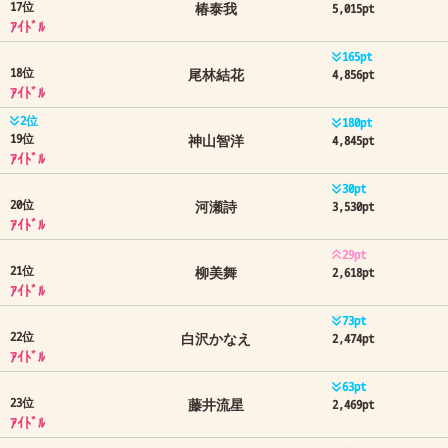
17位
椿泰我
5,015pt
ｱｲﾄﾞﾙ
165pt
18位
尾林結花
4,856pt
ｱｲﾄﾞﾙ
2位
180pt
19位
神山智洋
4,845pt
ｱｲﾄﾞﾙ
30pt
20位
河瀬詩
3,530pt
ｱｲﾄﾞﾙ
29pt
21位
柳美舞
2,618pt
ｱｲﾄﾞﾙ
73pt
22位
白沢かなえ
2,474pt
ｱｲﾄﾞﾙ
63pt
23位
藤井流星
2,469pt
ｱｲﾄﾞﾙ