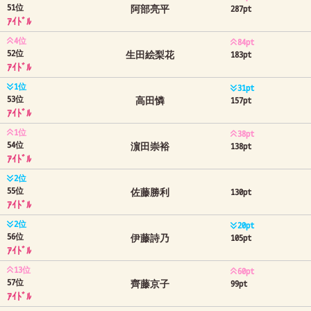
51位
阿部亮平
287pt
ｱｲﾄﾞﾙ
4位
84pt
52位
生田絵梨花
183pt
ｱｲﾄﾞﾙ
1位
31pt
53位
高田憐
157pt
ｱｲﾄﾞﾙ
1位
38pt
54位
濵田崇裕
138pt
ｱｲﾄﾞﾙ
2位
55位
佐藤勝利
130pt
ｱｲﾄﾞﾙ
2位
20pt
56位
伊藤詩乃
105pt
ｱｲﾄﾞﾙ
13位
60pt
57位
齊藤京子
99pt
ｱｲﾄﾞﾙ