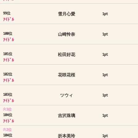
99位
雪月心愛
1pt
ｱｲﾄﾞﾙ
100位
山崎怜奈
1pt
ｱｲﾄﾞﾙ
101位
松田好花
1pt
ｱｲﾄﾞﾙ
102位
花咲花桜
1pt
ｱｲﾄﾞﾙ
103位
ツウィ
1pt
ｱｲﾄﾞﾙ
3位
104位
吉沢珠璃
1pt
ｱｲﾄﾞﾙ
2位
104位
折本美玲
1pt