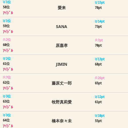
1位
15pt
58位
愛来
78pt
ｱｲﾄﾞﾙ
1位
14pt
59位
SANA
73pt
ｱｲﾄﾞﾙ
2位
7pt
60位
原嘉孝
70pt
ｱｲﾄﾞﾙ
2位
13pt
61位
JIMIN
68pt
ｱｲﾄﾞﾙ
7位
26pt
62位
藤原丈一郎
65pt
ｱｲﾄﾞﾙ
3位
12pt
63位
牧野真莉愛
61pt
ｱｲﾄﾞﾙ
3位
10pt
64位
橋本奈々未
55pt
ｱｲﾄﾞﾙ