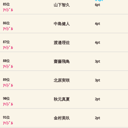
85位
山下智久
6pt
ｱｲﾄﾞﾙ
86位
中島健人
4pt
ｱｲﾄﾞﾙ
87位
渡邉理佐
4pt
ｱｲﾄﾞﾙ
88位
齋藤飛鳥
3pt
ｱｲﾄﾞﾙ
89位
北原実咲
3pt
ｱｲﾄﾞﾙ
90位
秋元真夏
2pt
ｱｲﾄﾞﾙ
91位
金村美玖
2pt
ｱｲﾄﾞﾙ