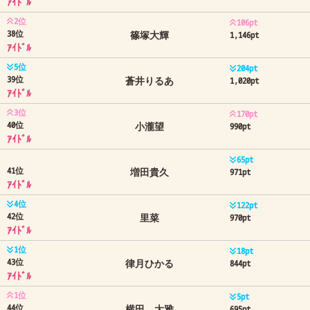
ｱｲﾄﾞﾙ
2位
106pt
38位
篠塚大輝
1,146pt
ｱｲﾄﾞﾙ
5位
204pt
39位
蒼井りるあ
1,020pt
ｱｲﾄﾞﾙ
3位
170pt
40位
小瀧望
990pt
ｱｲﾄﾞﾙ
65pt
41位
増田貴久
971pt
ｱｲﾄﾞﾙ
4位
122pt
42位
里菜
970pt
ｱｲﾄﾞﾙ
1位
18pt
43位
律月ひかる
844pt
ｱｲﾄﾞﾙ
1位
5pt
44位
横田 大雅
695pt