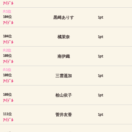
ｱｲﾄﾞﾙ
1位
104位
黒崎ありす
1pt
ｱｲﾄﾞﾙ
104位
橘茉奈
1pt
ｱｲﾄﾞﾙ
2位
108位
南伊織
1pt
ｱｲﾄﾞﾙ
1位
108位
三雲遥加
1pt
ｱｲﾄﾞﾙ
108位
桧山依子
1pt
ｱｲﾄﾞﾙ
111位
菅井友香
1pt
ｱｲﾄﾞﾙ