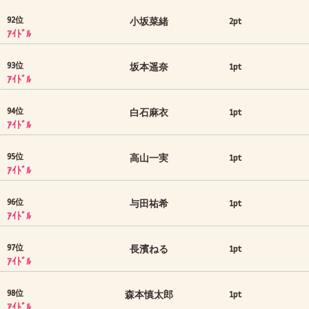
92位
小坂菜緒
2pt
ｱｲﾄﾞﾙ
93位
坂本遥奈
1pt
ｱｲﾄﾞﾙ
94位
白石麻衣
1pt
ｱｲﾄﾞﾙ
95位
高山一実
1pt
ｱｲﾄﾞﾙ
96位
与田祐希
1pt
ｱｲﾄﾞﾙ
97位
長濱ねる
1pt
ｱｲﾄﾞﾙ
98位
森本慎太郎
1pt
ｱｲﾄﾞﾙ