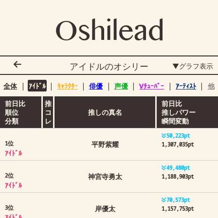
Oshilead
アイドルのオシリー
▼グラフ表示
|
|
|
|
|
|
|
全体
ｱｲﾄﾞﾙ
ｷｬﾗｸﾀｰ
俳優
声優
Vﾁｭｰﾊﾞｰ
ｱｰﾃｨｽﾄ
他
前日比
推
前日比
順位
コ
推しの真名
推しパワー
分類
レ
瞬間変動
50,224pt
1位
平野紫耀
1,307,034pt
ｱｲﾄﾞﾙ
49,482pt
2位
神宮寺勇太
1,188,901pt
ｱｲﾄﾞﾙ
70,575pt
3位
岸優太
1,157,751pt
ｱｲﾄﾞﾙ