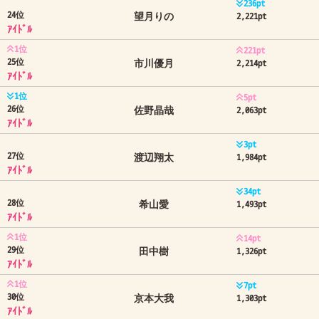
236pt
24位
望月りの
2,221pt
ｱｲﾄﾞﾙ
1位
221pt
25位
市川優月
2,214pt
ｱｲﾄﾞﾙ
1位
5pt
26位
佐野晶哉
2,063pt
ｱｲﾄﾞﾙ
3pt
27位
渡辺翔太
1,984pt
ｱｲﾄﾞﾙ
34pt
28位
希山愛
1,493pt
ｱｲﾄﾞﾙ
1位
14pt
29位
田中樹
1,326pt
ｱｲﾄﾞﾙ
1位
7pt
30位
京本大我
1,303pt
ｱｲﾄﾞﾙ