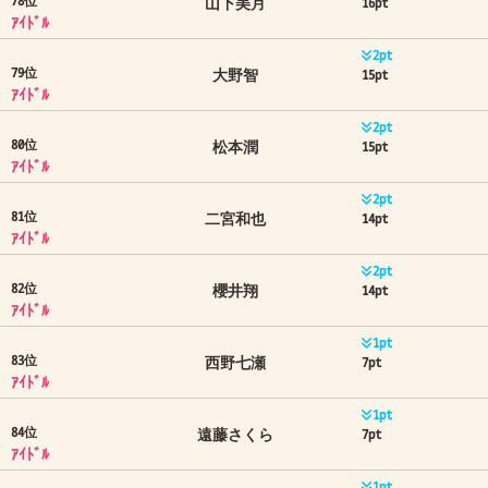
78位
山下美月
16pt
ｱｲﾄﾞﾙ
2pt
79位
大野智
15pt
ｱｲﾄﾞﾙ
2pt
80位
松本潤
15pt
ｱｲﾄﾞﾙ
2pt
81位
二宮和也
14pt
ｱｲﾄﾞﾙ
2pt
82位
櫻井翔
14pt
ｱｲﾄﾞﾙ
1pt
83位
西野七瀬
7pt
ｱｲﾄﾞﾙ
1pt
84位
遠藤さくら
7pt
ｱｲﾄﾞﾙ
1pt