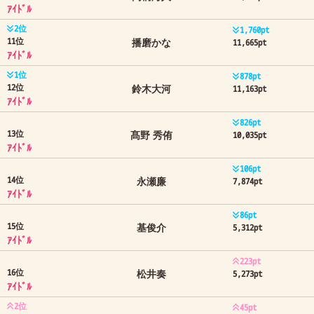
ｱｲﾄﾞﾙ
2位
1,760pt
11位
播磨かな
11,665pt
ｱｲﾄﾞﾙ
1位
878pt
12位
鈴木大河
11,163pt
ｱｲﾄﾞﾙ
826pt
13位
髙野 秀侑
10,035pt
ｱｲﾄﾞﾙ
106pt
14位
永瀬廉
7,874pt
ｱｲﾄﾞﾙ
86pt
15位
基俊介
5,312pt
ｱｲﾄﾞﾙ
223pt
16位
松井奏
5,273pt
ｱｲﾄﾞﾙ
2位
45pt