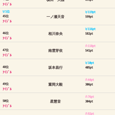
ｱｲﾄﾞﾙ
1位
119pt
45位
一ノ瀬天音
599pt
ｱｲﾄﾞﾙ
116pt
46位
相川奈央
582pt
ｱｲﾄﾞﾙ
118pt
47位
南雲芽依
541pt
ｱｲﾄﾞﾙ
10pt
48位
坂本昌行
405pt
ｱｲﾄﾞﾙ
44pt
49位
重岡大毅
306pt
ｱｲﾄﾞﾙ
76pt
50位
星慧音
304pt
ｱｲﾄﾞﾙ
92pt