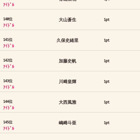
ｱｲﾄﾞﾙ
140位
大山蒼生
1pt
ｱｲﾄﾞﾙ
141位
久保史緒里
1pt
ｱｲﾄﾞﾙ
142位
加藤史帆
1pt
ｱｲﾄﾞﾙ
143位
川﨑皇輝
1pt
ｱｲﾄﾞﾙ
144位
大西風雅
1pt
ｱｲﾄﾞﾙ
145位
嶋﨑斗亜
1pt
ｱｲﾄﾞﾙ