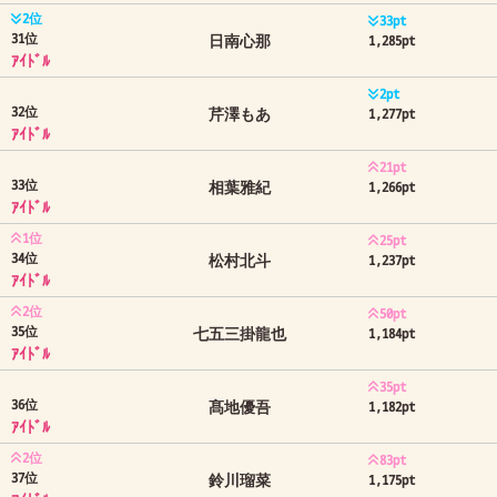
2位
33pt
31位
日南心那
1,285pt
ｱｲﾄﾞﾙ
2pt
32位
芹澤もあ
1,277pt
ｱｲﾄﾞﾙ
21pt
33位
相葉雅紀
1,266pt
ｱｲﾄﾞﾙ
1位
25pt
34位
松村北斗
1,237pt
ｱｲﾄﾞﾙ
2位
50pt
35位
七五三掛龍也
1,184pt
ｱｲﾄﾞﾙ
35pt
36位
髙地優吾
1,182pt
ｱｲﾄﾞﾙ
2位
83pt
37位
鈴川瑠菜
1,175pt