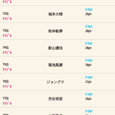
ｱｲﾄﾞﾙ
5pt
72位
福本大晴
29pt
ｱｲﾄﾞﾙ
5pt
73位
秋本帆華
28pt
ｱｲﾄﾞﾙ
5pt
74位
影山優佳
28pt
ｱｲﾄﾞﾙ
3pt
75位
菊池風磨
18pt
ｱｲﾄﾞﾙ
3pt
76位
ジョングク
17pt
ｱｲﾄﾞﾙ
3pt
77位
丹生明里
16pt
ｱｲﾄﾞﾙ
3pt