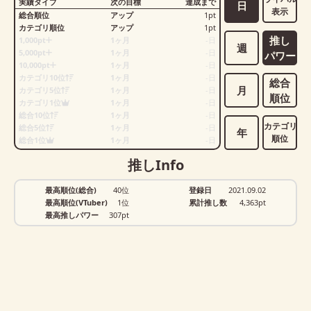
実績タイプ
次の目標
達成まで
日
表示
総合順位
アップ
1
pt
カテゴリ順位
アップ
1
pt
推し
1,000pt
1ヶ月
-
日
週
5,000pt
1ヶ月
-
日
パワー
10,000pt
1ヶ月
-
日
カテゴリ10位
1ヶ月
-
日
総合
月
カテゴリ5位
1ヶ月
-
日
順位
カテゴリ1位
1ヶ月
-
日
総合10位
1ヶ月
-
日
カテゴリ
総合5位
1ヶ月
-
日
年
順位
総合1位
1ヶ月
-
日
推しInfo
最高順位(総合)
40位
登録日
2021.09.02
最高順位(VTuber)
1位
累計推し数
4,363
pt
最高推しパワー
307pt