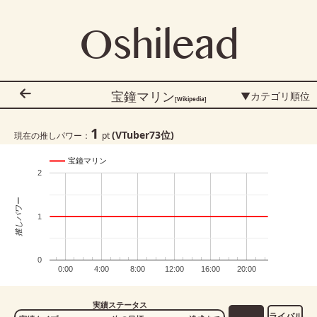
Oshilead
宝鐘マリン
▼カテゴリ順位
[Wikipedia]
1
(VTuber
73
位)
現在の推しパワー：
pt
宝鐘マリン
2
推しパワー
1
0
0:00
4:00
8:00
12:00
16:00
20:00
実績ステータス
ライバル