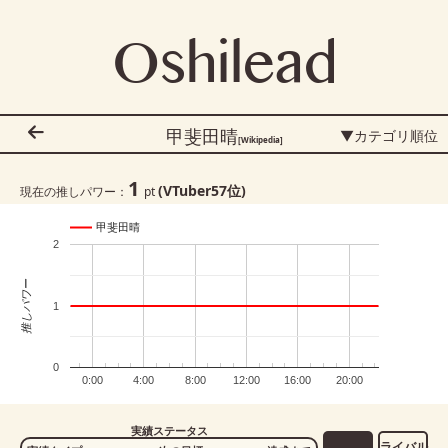
Oshilead
甲斐田晴
▼カテゴリ順位
[Wikipedia]
1
(VTuber
57
位)
現在の推しパワー：
pt
甲斐田晴
2
推しパワー
1
0
0:00
4:00
8:00
12:00
16:00
20:00
実績ステータス
ライバル