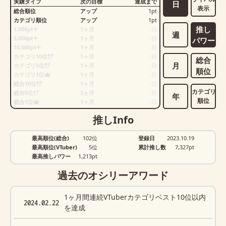
実績タイプ
次の目標
達成まで
日
表示
総合順位
アップ
1
pt
カテゴリ順位
アップ
1
pt
推し
1,000pt
1ヶ月
-
日
週
5,000pt
1ヶ月
-
日
パワー
10,000pt
1ヶ月
-
日
カテゴリ10位
1ヶ月
-
日
総合
月
カテゴリ5位
1ヶ月
-
日
順位
カテゴリ1位
1ヶ月
-
日
総合10位
1ヶ月
-
日
カテゴリ
総合5位
1ヶ月
-
日
年
順位
総合1位
1ヶ月
-
日
推しInfo
最高順位(総合)
102位
登録日
2023.10.19
最高順位(VTuber)
5位
累計推し数
7,327
pt
最高推しパワー
1,213pt
過去のオシリーアワード
1ヶ月間連続VTuberカテゴリベスト10位以内
2024.02.22
を達成