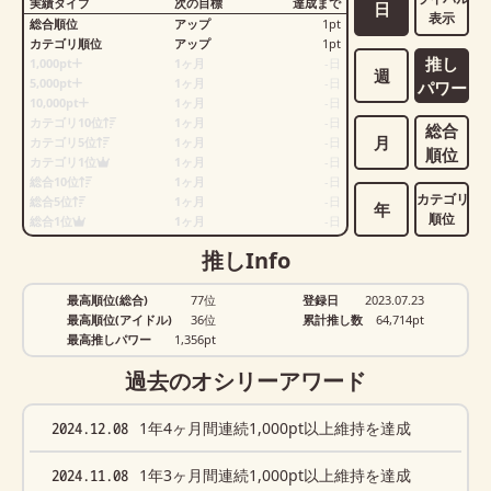
実績タイプ
次の目標
達成まで
日
表示
総合順位
アップ
1
pt
カテゴリ順位
アップ
1
pt
推し
1,000pt
1ヶ月
-
日
週
5,000pt
1ヶ月
-
日
パワー
10,000pt
1ヶ月
-
日
カテゴリ10位
1ヶ月
-
日
総合
月
カテゴリ5位
1ヶ月
-
日
順位
カテゴリ1位
1ヶ月
-
日
総合10位
1ヶ月
-
日
カテゴリ
総合5位
1ヶ月
-
日
年
順位
総合1位
1ヶ月
-
日
推しInfo
最高順位(総合)
77位
登録日
2023.07.23
最高順位(アイドル)
36位
累計推し数
64,714
pt
最高推しパワー
1,356pt
過去のオシリーアワード
2024.12.08
1年4ヶ月間連続1,000pt以上維持を達成
2024.11.08
1年3ヶ月間連続1,000pt以上維持を達成