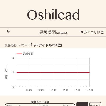
Oshilead
黒坂美羽
▼カテゴリ順位
[Wikipedia]
1
(アイドル
201
位)
現在の推しパワー：
pt
黒坂美羽
2
推しパワー
1
0
16:00
20:00
0:00
4:00
8:00
12:00
実績ステータス
ライバル