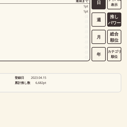
達成まで
日
表示
1
pt
1
pt
推し
-
日
週
-
日
パワー
-
日
-
日
総合
月
-
日
順位
-
日
-
日
カテゴリ
-
日
年
順位
-
日
登録日
2023.04.15
累計推し数
6,682
pt