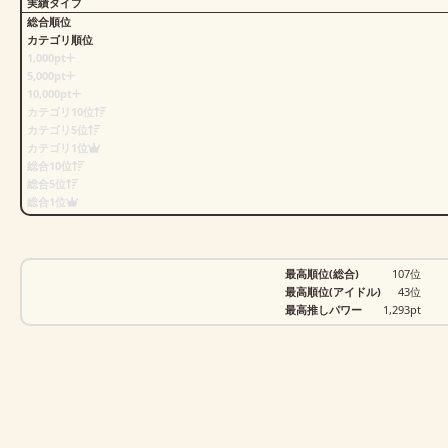
実績タイプ
総合順位
カテゴリ順位
1,000pt
5,000pt
10,000pt
カテゴリ10位
カテゴリ5位
カテゴリ1位
総合10位
総合5位
総合1位
最高順位(総合)
107位
最高順位(アイドル)
43位
最高推しパワー
1,293pt