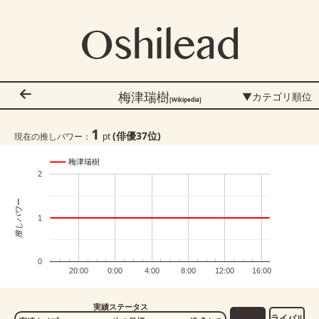
Oshilead
梅津瑞樹
▼カテゴリ順位
[Wikipedia]
1
(俳優
37
位)
現在の推しパワー：
pt
梅津瑞樹
2
推しパワー
1
0
20:00
0:00
4:00
8:00
12:00
16:00
実績ステータス
ライバル