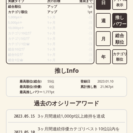
実績タイプ
次の目標
達成まで
日
表示
総合順位
アップ
1
pt
カテゴリ順位
アップ
1
pt
推し
1,000pt
1ヶ月
-
日
週
5,000pt
1ヶ月
-
日
パワー
10,000pt
1ヶ月
-
日
カテゴリ10位
1ヶ月
-
日
総合
月
カテゴリ5位
1ヶ月
-
日
順位
カテゴリ1位
1ヶ月
-
日
総合10位
1ヶ月
-
日
カテゴリ
総合5位
1ヶ月
-
日
年
順位
総合1位
1ヶ月
-
日
推しInfo
最高順位(総合)
55位
登録日
2023.01.10
最高順位(俳優)
6位
累計推し数
21,967
pt
最高推しパワー
1,777pt
過去のオシリーアワード
2023.05.15
3ヶ月間連続1,000pt以上維持を達成
3ヶ月間連続俳優カテゴリベスト10位以内を
2023.05.10