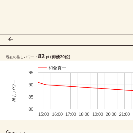
82
(俳優
20
位)
現在の推しパワー：
pt
和合真一
95
推しパワー
90
85
80
15:00
16:00
17:00
18:00
19:00
20:00
21:00