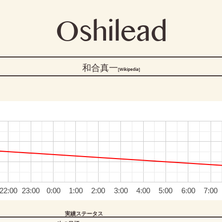
Oshilead
和合真一
[Wikipedia]
22:00
23:00
0:00
1:00
2:00
3:00
4:00
5:00
6:00
7:00
実績ステータス