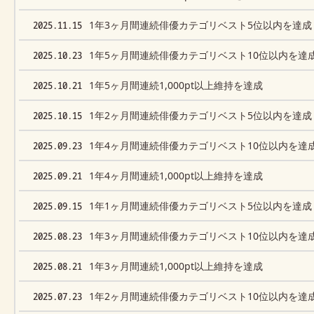
2025.11.15
1年3ヶ月間連続俳優カテゴリベスト5位以内を達成
2025.10.23
1年5ヶ月間連続俳優カテゴリベスト10位以内を達
2025.10.21
1年5ヶ月間連続1,000pt以上維持を達成
2025.10.15
1年2ヶ月間連続俳優カテゴリベスト5位以内を達成
2025.09.23
1年4ヶ月間連続俳優カテゴリベスト10位以内を達
2025.09.21
1年4ヶ月間連続1,000pt以上維持を達成
2025.09.15
1年1ヶ月間連続俳優カテゴリベスト5位以内を達成
2025.08.23
1年3ヶ月間連続俳優カテゴリベスト10位以内を達
2025.08.21
1年3ヶ月間連続1,000pt以上維持を達成
2025.07.23
1年2ヶ月間連続俳優カテゴリベスト10位以内を達