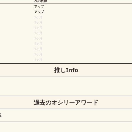
次の目標
アップ
アップ
1ヶ月
1ヶ月
1ヶ月
1ヶ月
1ヶ月
1ヶ月
1ヶ月
1ヶ月
1ヶ月
推しInfo
過去のオシリーアワード
成