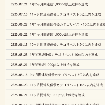
2025.07.21
1年2ヶ月間連続1,000pt以上維持を達成
2025.07.15
11ヶ月間連続俳優カテゴリベスト5位以内を達成
2025.06.23
1年1ヶ月間連続俳優カテゴリベスト10位以内を達
2025.06.21
1年1ヶ月間連続1,000pt以上維持を達成
2025.06.15
10ヶ月間連続俳優カテゴリベスト5位以内を達成
2025.05.23
1年間連続俳優カテゴリベスト10位以内を達成
2025.05.21
1年間連続1,000pt以上維持を達成
2025.05.15
9ヶ月間連続俳優カテゴリベスト5位以内を達成
2025.04.23
11ヶ月間連続俳優カテゴリベスト10位以内を達成
2025.04.21
11ヶ月間連続1,000pt以上維持を達成
2025.04.15
8ヶ月間連続俳優カテゴリベスト5位以内を達成