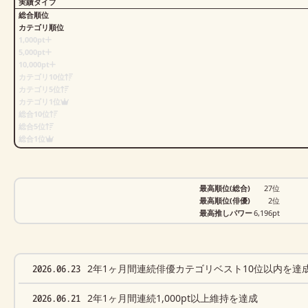
実績タイプ
総合順位
カテゴリ順位
1,000pt
5,000pt
10,000pt
カテゴリ10位
カテゴリ5位
カテゴリ1位
総合10位
総合5位
総合1位
最高順位(総合)
27位
最高順位(俳優)
2位
最高推しパワー
6,196pt
2026.06.23
2年1ヶ月間連続俳優カテゴリベスト10位以内を達
2026.06.21
2年1ヶ月間連続1,000pt以上維持を達成