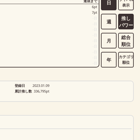
達成まで
日
表示
6
pt
7
pt
推し
-
日
週
-
日
パワー
-
日
-
日
総合
月
-
日
順位
-
日
-
日
カテゴリ
-
日
年
順位
-
日
登録日
2023.01.09
累計推し数
336,795
pt