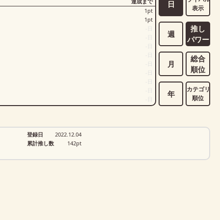
達成まで
日
表示
1
pt
1
pt
推し
-
日
週
-
日
パワー
-
日
-
日
総合
月
-
日
順位
-
日
-
日
カテゴリ
-
日
年
順位
-
日
登録日
2022.12.04
累計推し数
142
pt