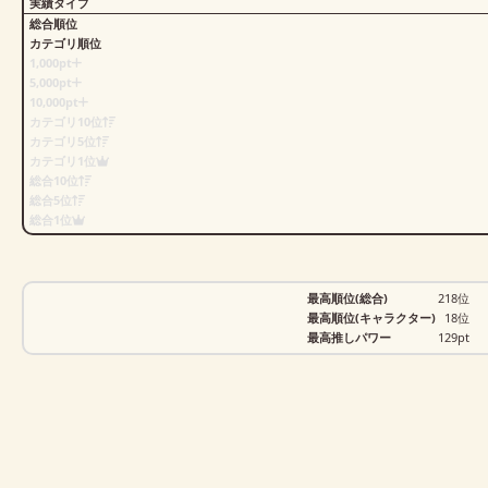
実績タイプ
総合順位
カテゴリ順位
1,000pt
5,000pt
10,000pt
カテゴリ10位
カテゴリ5位
カテゴリ1位
総合10位
総合5位
総合1位
最高順位(総合)
218位
最高順位(キャラクター)
18位
最高推しパワー
129pt