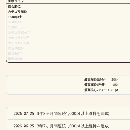
実績タイプ
総合順位
カテゴリ順位
1,000pt
5,000pt
10,000pt
カテゴリ10位
カテゴリ5位
カテゴリ1位
総合10位
総合5位
総合1位
最高順位(総合)
30位
最高順位(声優)
8位
最高推しパワー
3,081pt
2026.07.25
3年8ヶ月間連続1,000pt以上維持を達成
2026.06.25
3年7ヶ月間連続1,000pt以上維持を達成