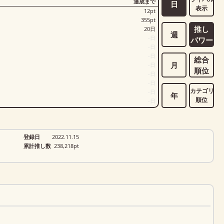
達成まで
日
表示
12
pt
355
pt
推し
20
日
週
-
日
パワー
-
日
-
日
総合
月
-
日
順位
-
日
-
日
カテゴリ
-
日
年
順位
-
日
登録日
2022.11.15
累計推し数
238,218
pt