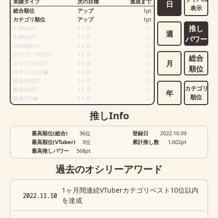
実績タイプ
次の目標
達成まで
日
表示
総合順位
アップ
1
pt
カテゴリ順位
アップ
1
pt
推し
1,000pt
1ヶ月
-
日
週
5,000pt
1ヶ月
-
日
パワー
10,000pt
1ヶ月
-
日
カテゴリ10位
1ヶ月
-
日
総合
月
カテゴリ5位
1ヶ月
-
日
順位
カテゴリ1位
1ヶ月
-
日
総合10位
1ヶ月
-
日
カテゴリ
総合5位
1ヶ月
-
日
年
順位
総合1位
1ヶ月
-
日
推しInfo
最高順位(総合)
36位
登録日
2022.10.09
最高順位(VTuber)
3位
累計推し数
1,602
pt
最高推しパワー
568pt
過去のオシリーアワード
1ヶ月間連続VTuberカテゴリベスト10位以内
2022.11.10
を達成