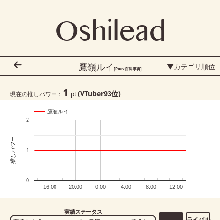
Oshilead
鷹嶺ルイ
▼カテゴリ順位
[Pixiv百科事典]
1
(VTuber
93
位)
現在の推しパワー：
pt
鷹嶺ルイ
2
推しパワー
1
0
16:00
20:00
0:00
4:00
8:00
12:00
実績ステータス
ライバル