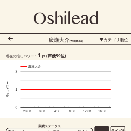
Oshilead
廣瀬大介
▼カテゴリ順位
[Wikipedia]
1
(声優
59
位)
現在の推しパワー：
pt
廣瀬大介
2
推しパワー
1
0
20:00
0:00
4:00
8:00
12:00
16:00
実績ステータス
ライバル