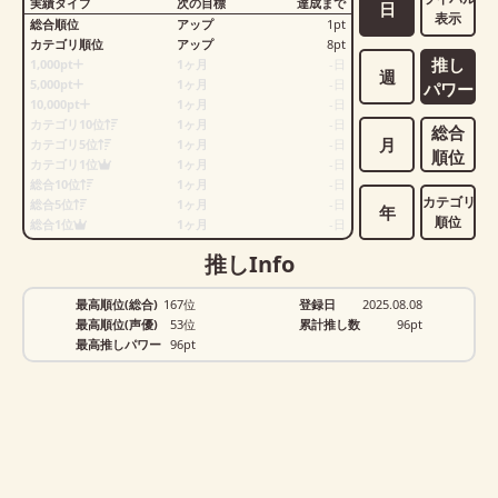
実績タイプ
次の目標
達成まで
日
表示
総合順位
アップ
1
pt
カテゴリ順位
アップ
8
pt
推し
1,000pt
1ヶ月
-
日
週
5,000pt
1ヶ月
-
日
パワー
10,000pt
1ヶ月
-
日
カテゴリ10位
1ヶ月
-
日
総合
月
カテゴリ5位
1ヶ月
-
日
順位
カテゴリ1位
1ヶ月
-
日
総合10位
1ヶ月
-
日
カテゴリ
総合5位
1ヶ月
-
日
年
順位
総合1位
1ヶ月
-
日
推しInfo
最高順位(総合)
167位
登録日
2025.08.08
最高順位(声優)
53位
累計推し数
96
pt
最高推しパワー
96pt