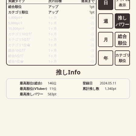
実績タイプ
次の目標
達成まで
日
表示
総合順位
アップ
1
pt
カテゴリ順位
アップ
1
pt
推し
1,000pt
1ヶ月
-
日
週
5,000pt
1ヶ月
-
日
パワー
10,000pt
1ヶ月
-
日
カテゴリ10位
1ヶ月
-
日
総合
月
カテゴリ5位
1ヶ月
-
日
順位
カテゴリ1位
1ヶ月
-
日
総合10位
1ヶ月
-
日
カテゴリ
総合5位
1ヶ月
-
日
年
順位
総合1位
1ヶ月
-
日
推しInfo
最高順位(総合)
146位
登録日
2024.05.11
最高順位(VTuber)
11位
累計推し数
1,340
pt
最高推しパワー
583pt