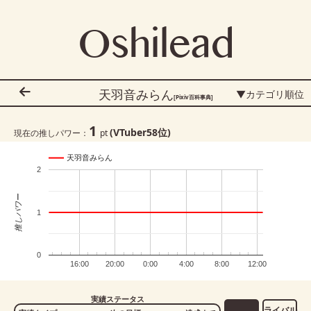
Oshilead
天羽音みらん
▼カテゴリ順位
[Pixiv百科事典]
1
(VTuber
58
位)
現在の推しパワー：
pt
天羽音みらん
2
推しパワー
1
0
16:00
20:00
0:00
4:00
8:00
12:00
実績ステータス
ライバル