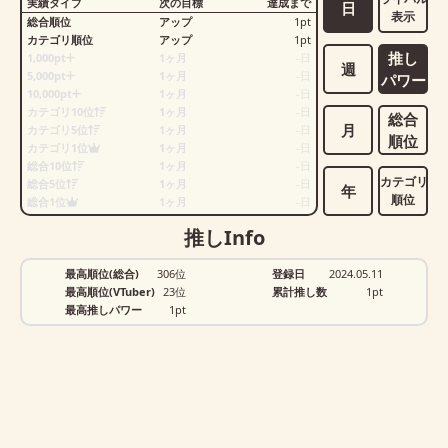
実績タイプ
次の目標
達成まで
日
表示
総合順位
アップ
1
pt
カテゴリ順位
アップ
1
pt
推し
1,000pt
1ヶ月
-
日
週
5,000pt
1ヶ月
-
日
パワー
10,000pt
1ヶ月
-
日
カテゴリ10位
1ヶ月
-
日
総合
月
カテゴリ5位
1ヶ月
-
日
順位
カテゴリ1位
1ヶ月
-
日
総合10位
1ヶ月
-
日
カテゴリ
総合5位
1ヶ月
-
日
年
順位
総合1位
1ヶ月
-
日
推しInfo
最高順位(総合)
306位
登録日
2024.05.11
最高順位(VTuber)
23位
累計推し数
1
pt
最高推しパワー
1pt