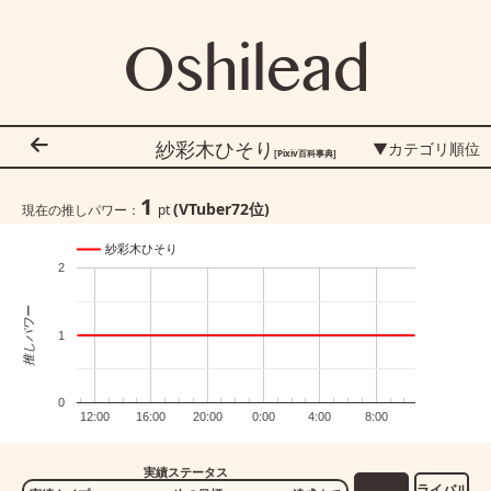
Oshilead
紗彩木ひそり
▼カテゴリ順位
[Pixiv百科事典]
1
(VTuber
72
位)
現在の推しパワー：
pt
紗彩木ひそり
2
推しパワー
1
0
12:00
16:00
20:00
0:00
4:00
8:00
実績ステータス
ライバル