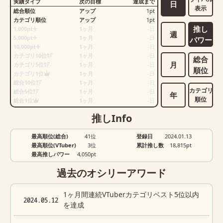
実績タイプ
次の目標
達成まで
日
表示
総合順位
アップ
1
pt
カテゴリ順位
アップ
1
pt
推し
1,000pt
1ヶ月
-
日
週
5,000pt
1ヶ月
-
日
パワー
10,000pt
1ヶ月
-
日
カテゴリ10位
1ヶ月
-
日
総合
月
カテゴリ5位
1ヶ月
-
日
順位
カテゴリ1位
1ヶ月
-
日
総合10位
1ヶ月
-
日
カテゴリ
総合5位
1ヶ月
-
日
年
順位
総合1位
1ヶ月
-
日
推しInfo
最高順位(総合)
41位
登録日
2024.01.13
最高順位(VTuber)
3位
累計推し数
18,815
pt
最高推しパワー
4,050pt
過去のオシリーアワード
1ヶ月間連続VTuberカテゴリベスト5位以内
2024.05.12
を達成