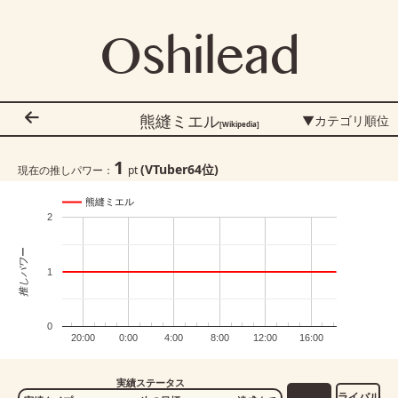
Oshilead
熊縫ミエル
▼カテゴリ順位
[Wikipedia]
1
(VTuber
64
位)
現在の推しパワー：
pt
熊縫ミエル
2
推しパワー
1
0
20:00
0:00
4:00
8:00
12:00
16:00
実績ステータス
ライバル