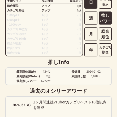
実績タイプ
次の目標
達成まで
日
表示
総合順位
アップ
1
pt
カテゴリ順位
アップ
1
pt
推し
1,000pt
1ヶ月
-
日
週
5,000pt
1ヶ月
-
日
パワー
10,000pt
1ヶ月
-
日
カテゴリ10位
1ヶ月
-
日
総合
月
カテゴリ5位
1ヶ月
-
日
順位
カテゴリ1位
1ヶ月
-
日
総合10位
1ヶ月
-
日
カテゴリ
総合5位
1ヶ月
-
日
年
順位
総合1位
1ヶ月
-
日
推しInfo
最高順位(総合)
134位
登録日
2024.01.02
最高順位(VTuber)
7位
累計推し数
5,998
pt
最高推しパワー
1,222pt
過去のオシリーアワード
2ヶ月間連続VTuberカテゴリベスト10位以内
2024.03.03
を達成