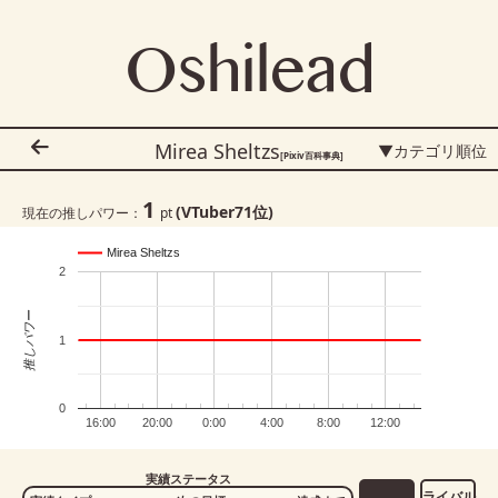
Oshilead
Mirea Sheltzs
▼カテゴリ順位
[Pixiv百科事典]
1
(VTuber
71
位)
現在の推しパワー：
pt
Mirea Sheltzs
2
推しパワー
1
0
16:00
20:00
0:00
4:00
8:00
12:00
実績ステータス
ライバル