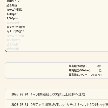
実績タイプ
総合順位
カテゴリ順位
1,000pt
5,000pt
10,000pt
カテゴリ10位
カテゴリ5位
カテゴリ1位
総合10位
総合5位
総合1位
最高順位(総合)
8位
最高順位(VTuber)
1位
最高推しパワー
20,567pt
2026.08.04
1ヶ月間連続5,000pt以上維持を達成
2026.07.31
2年7ヶ月間連続VTuberカテゴリベスト5位以内を