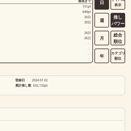
達成まで
日
表示
151
pt
640
pt
推し
26
日
週
30
日
パワー
-
日
26
日
総合
月
26
日
順位
-
日
-
日
カテゴリ
-
日
年
順位
-
日
登録日
2024.01.02
累計推し数
632,132
pt