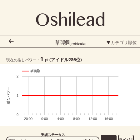
Oshilead
草彅剛
▼カテゴリ順位
[Wikipedia]
1
(アイドル
286
位)
現在の推しパワー：
pt
草彅剛
2
推しパワー
1
0
20:00
0:00
4:00
8:00
12:00
16:00
実績ステータス
ライバル