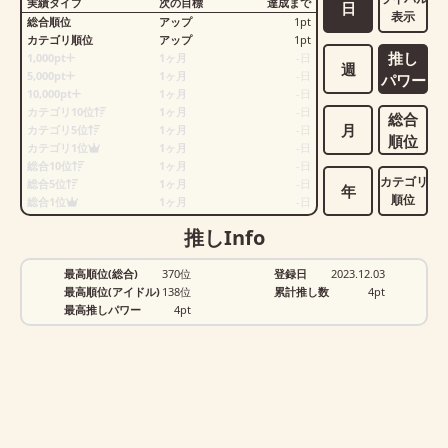
実績タイプ
次の目標
達成まで
日
表示
総合順位
アップ
1
pt
カテゴリ順位
アップ
1
pt
推し
1,000pt
1ヶ月
-
日
週
5,000pt
1ヶ月
-
日
パワー
10,000pt
1ヶ月
-
日
カテゴリ10位
1ヶ月
-
日
総合
月
カテゴリ5位
1ヶ月
-
日
順位
カテゴリ1位
1ヶ月
-
日
総合10位
1ヶ月
-
日
カテゴリ
総合5位
1ヶ月
-
日
年
順位
総合1位
1ヶ月
-
日
推しInfo
最高順位(総合)
370位
登録日
2023.12.03
最高順位(アイドル)
138位
累計推し数
4
pt
最高推しパワー
4pt